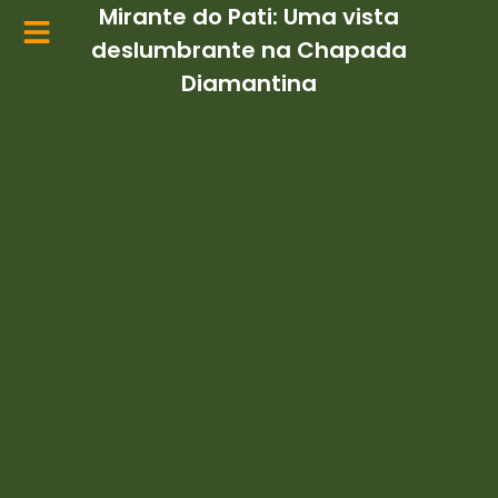
Ir
Mirante do Pati: Uma vista
para
deslumbrante na Chapada
o
Diamantina
conteúdo