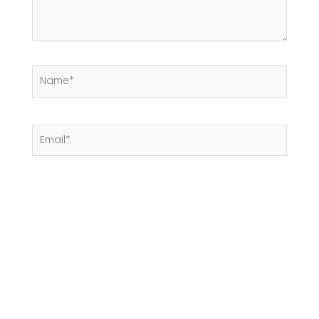
Name*
Email*
Website
Salvar meus dados neste navegador
para a próxima vez que eu comentar.