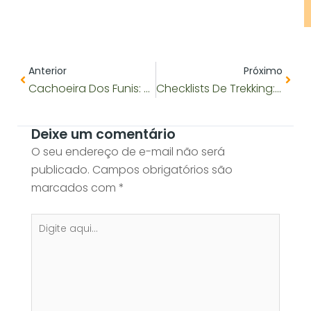
Anterior
Próx
Anterior
Próximo
Cachoeira Dos Funis: Uma Jóia Escondida No Vale Do Pati
Checklists De Trekking: O Que Levar Para O Vale Do Pati
Deixe um comentário
O seu endereço de e-mail não será
publicado.
Campos obrigatórios são
marcados com
*
Digite
aqui...