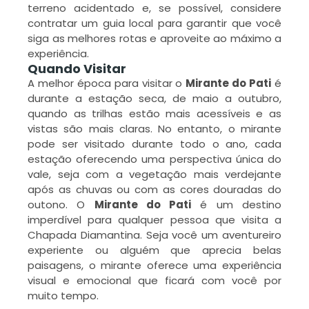
s
terreno acidentado e, se possível, considere
s
contratar um guia local para garantir que você
o
siga as melhores rotas e aproveite ao máximo a
V
experiência.
P
Quando Visitar
A melhor época para visitar o
Mirante do Pati
é
durante a estação seca, de maio a outubro,
L
quando as trilhas estão mais acessíveis e as
M
vistas são mais claras. No entanto, o mirante
»
pode ser visitado durante todo o ano, cada
estação oferecendo uma perspectiva única do
vale, seja com a vegetação mais verdejante
após as chuvas ou com as cores douradas do
f
outono.
O
Mirante do Pati
é um destino
imperdível para qualquer pessoa que visita a
Chapada Diamantina. Seja você um aventureiro
D
experiente ou alguém que aprecia belas
V
n
paisagens, o mirante oferece uma experiência
s
visual e emocional que ficará com você por
muito tempo.