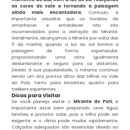
G
as cores do vale e tornando a paisagem
D
ainda mais encantadora.
Contudo, é
C
importante ressaltar que os horários de
amanhecer e entardecer não são
F
recomendados para a visitação do Mirante.
Geralmente, alcançamos o Mirante por volta das
I
11 da manhã, quando a luz do sol ilumina a
paisagem de forma espetacular,
L
proporcionando uma vista igualmente
M
deslumbrante e segura para os visitantes.
»
Devido à sua popularidade, o mirante continua
sendo um dos pontos altos das trilhas no Vale
do Pati, tanto para iniciantes quanto para
G
trekkers experientes.
V
Dicas para Visitar
P
Se você planeja visitar o
Mirante do Pati
, é
importante estar bem preparado. Leve água,
o
lanches e protetor solar, pois a trilha pode ser
exigente e o clima pode mudar rapidamente.
v
p
Calçados adequados são essenciais devido ao