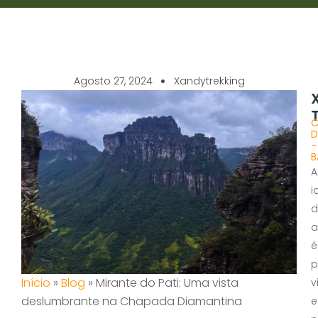
Agosto 27, 2024
Xandytrekking
C
D
-
B
A
i
d
a
é
p
Início
»
Blog
»
Mirante do Pati: Uma vista
v
deslumbrante na Chapada Diamantina
e