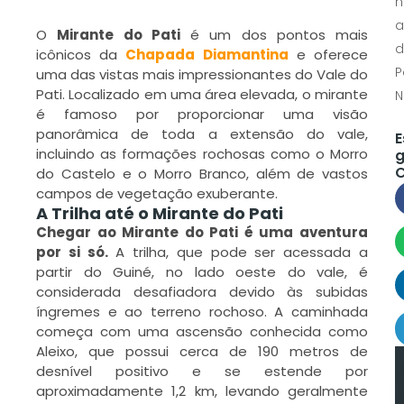
n
a
O
Mirante do Pati
é um dos pontos mais
d
icônicos da
Chapada Diamantina
e oferece
P
uma das vistas mais impressionantes do Vale do
Pati. Localizado em uma área elevada, o mirante
N
é famoso por proporcionar uma visão
panorâmica de toda a extensão do vale,
E
incluindo as formações rochosas como o Morro
g
C
do Castelo e o Morro Branco, além de vastos
campos de vegetação exuberante.
A Trilha até o Mirante do Pati
Chegar ao Mirante do Pati é uma aventura
por si só.
A trilha, que pode ser acessada a
partir do Guiné, no lado oeste do vale, é
considerada desafiadora devido às subidas
íngremes e ao terreno rochoso. A caminhada
começa com uma ascensão conhecida como
Aleixo, que possui cerca de 190 metros de
desnível positivo e se estende por
aproximadamente 1,2 km, levando geralmente