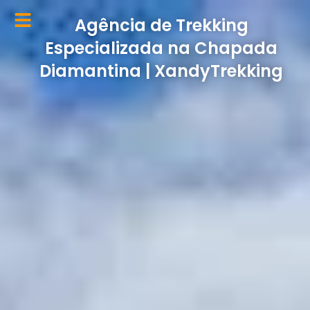
Ir
Agência de Trekking
para
o
Especializada na Chapada
conteúdo
Diamantina | XandyTrekking