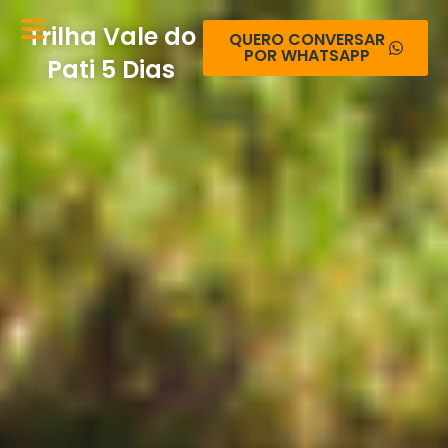
Ir
Trilha Vale do
para
QUERO CONVERSAR
POR WHATSAPP
o
Pati 5 Dias
conteúdo