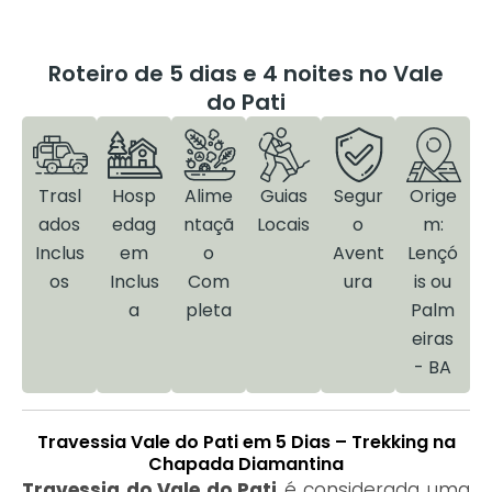
Roteiro de 5 dias e 4 noites no Vale
do Pati
Trasl
Hosp
Alime
Guias
Segur
Orige
ados
edag
ntaçã
Locais
o
m:
Inclus
em
o
Avent
Lençó
os
Inclus
Com
ura
is ou
a
pleta
Palm
eiras
- BA
Travessia Vale do Pati em 5 Dias – Trekking na
Chapada Diamantina
Travessia do Vale do Pati
é considerada uma