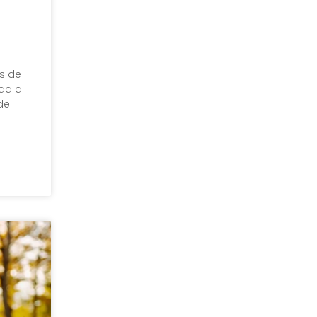
s de
oda a
de