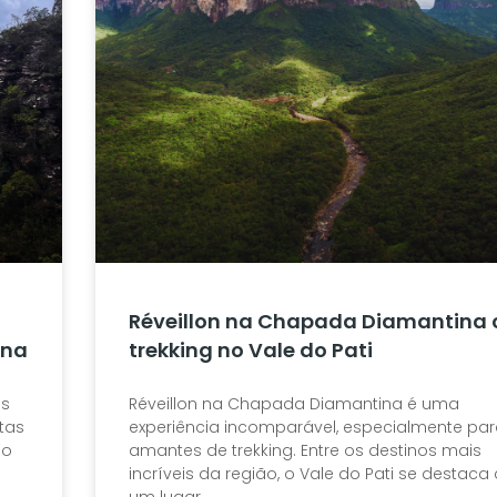
Réveillon na Chapada Diamantina
ina
trekking no Vale do Pati
os
Réveillon na Chapada Diamantina é uma
tas
experiência incomparável, especialmente par
do
amantes de trekking. Entre os destinos mais
incríveis da região, o Vale do Pati se destac