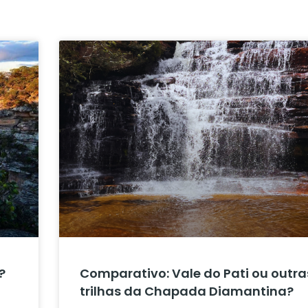
Página
Página
Página
Página
Página
?
Comparativo: Vale do Pati ou outra
trilhas da Chapada Diamantina?