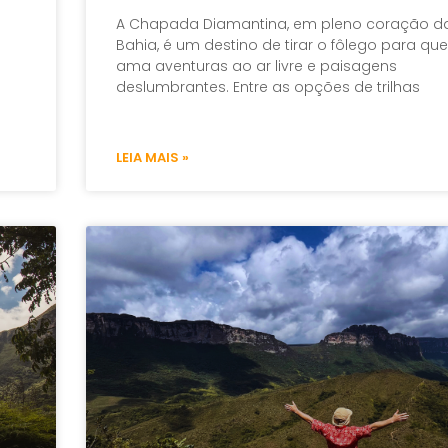
A Chapada Diamantina, em pleno coração d
Bahia, é um destino de tirar o fôlego para q
ama aventuras ao ar livre e paisagens
deslumbrantes. Entre as opções de trilhas
LEIA MAIS »