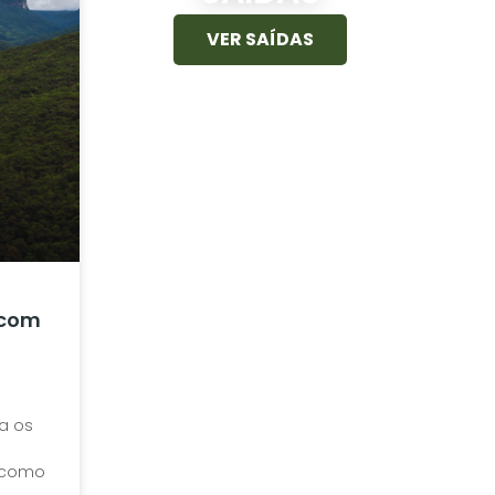
VER SAÍDAS
 com
a os
a como