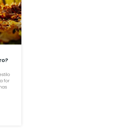
ro?
stilo
a for
lhas