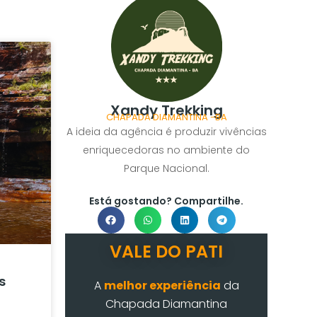
Xandy Trekking
CHAPADA DIAMANTINA -BA
A ideia da agência é produzir vivências
enriquecedoras no ambiente do
Parque Nacional.
Está gostando? Compartilhe.
VALE DO PATI
s
A
melhor experiência
da
Chapada Diamantina