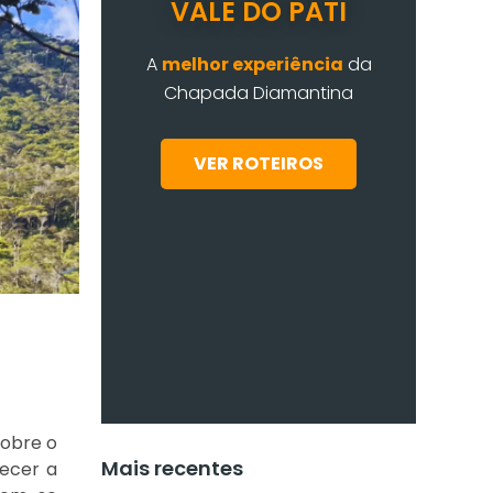
VALE DO PATI
A
melhor experiência
da
Chapada Diamantina
VER ROTEIROS
sobre o
Mais recentes
hecer a