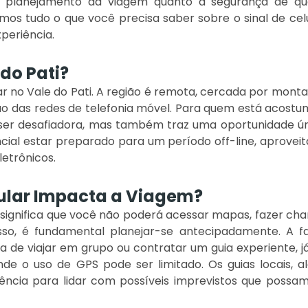
o o planejamento da viagem quanto a segurança de q
remos tudo o que você precisa saber sobre o sinal de cel
periência.
 do Pati?
lar no Vale do Pati. A região é remota, cercada por mont
o das redes de telefonia móvel. Para quem está acost
ser desafiadora, mas também traz uma oportunidade ún
encial estar preparado para um período off-line, aprovei
letrônicos.
lular Impacta a Viagem?
ti significa que você não poderá acessar mapas, fazer c
isso, é fundamental planejar-se antecipadamente. A f
 de viajar em grupo ou contratar um guia experiente, j
onde o uso de GPS pode ser limitado. Os guias locais, 
cia para lidar com possíveis imprevistos que possam 