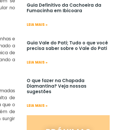
uem se
Guia Definitivo da Cachoeira da
ular no
Fumacinha em Ibicoara
LEIA MAIS »
anhas e
Guia Vale do Pati; Tudo o que você
umado a
precisa saber sobre o Vale do Pati
ica de
tando a
LEIA MAIS »
O que fazer na Chapada
Diamantina? Veja nossas
hamadas
sugestões
alta de
á que o
LEIA MAIS »
além de
surgir