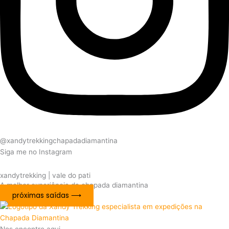
@xandytrekkingchapadadiamantina
Siga me no Instagram
xandytrekking | vale do pati
A melhor experiência da chapada diamantina
próximas saídas ⟶