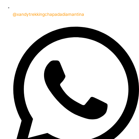
@xandytrekkingchapadadiamantina