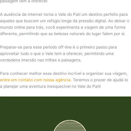
paisagem tem a oferecer.
A ausência de internet torna o Vale do Pati um destino perfeito para
aqueles que buscam um refúgio longe da pressão digital. Ao deixar o
mundo online para trás, você experimenta a viagem de uma forma
diferente, permitindo que as belezas naturais do lugar falem por si.
Preparar-se para esse período off-line é o primeiro passo para
aproveitar tudo o que o Vale tem a oferecer, permitindo uma
verdadeira imersão nas trilhas e paisagens.
Para conhecer melhor esse destino incrível e organizar sua viagem,
entre em contato com nossa agência.
Teremos o prazer de ajudá-lo
a planejar uma aventura inesquecível no Vale do Pati!