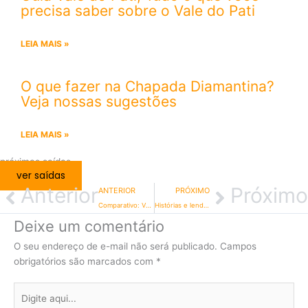
precisa saber sobre o Vale do Pati
LEIA MAIS »
O que fazer na Chapada Diamantina?
Veja nossas sugestões
LEIA MAIS »
próximas saídas
ver saídas
Anterior
Próximo
ANTERIOR
PRÓXIMO
Comparativo: Vale do Pati ou outras trilhas da Chapada Diamantina?
Histórias e lendas do Vale do Pati: mitos e curiosidades da Trilha
Deixe um comentário
O seu endereço de e-mail não será publicado.
Campos
obrigatórios são marcados com
*
Digite
aqui...