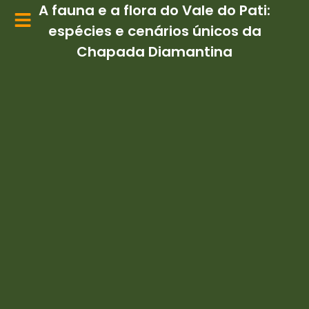
Ir
A fauna e a flora do Vale do Pati:
para
espécies e cenários únicos da
o
Chapada Diamantina
conteúdo