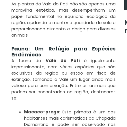
As plantas do Vale do Pati não são apenas uma
maravilha estética, mas desempenham um
papel fundamental no equilíbrio ecológico da
região, ajudando a manter a qualidade do solo e
proporcionando alimento e abrigo para diversos
animais.
G
Fauna: Um Refúgio para Espécies
D
Endêmicas
C
A fauna do
Vale do Pati
é igualmente
impressionante, com várias espécies que são
F
exclusivas da região ou estão em risco de
I
extinção, tornando o Vale um lugar ainda mais
valioso para conservação. Entre os animais que
podem ser encontrados na região, destacam-
L
se:
M
»
Macaco-prego
: Este primata é um dos
habitantes mais carismáticos da Chapada
Diamantina e pode ser observado nas
G