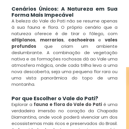
Cenários Únicos: A Natureza em Sua
D
Forma Mais Impecável
V
A beleza do Vale do Pati não se resume apenas
n
à sua fauna e flora. O próprio cenário que a
s
natureza oferece é de tirar o fôlego, com
altiplanos
,
morrarias
,
cachoeiras
e
vales
L
profundos
que criam um ambiente
M
deslumbrante. A combinação de vegetação
»
nativa e as formações rochosas dá ao Vale uma
atmosfera mágica, onde cada trilha leva a uma
nova descoberta, seja uma pequena flor rara ou
uma vista panorâmica do topo de uma
montanha.
Por que Escolher o Vale do Pati?
Explorar a
fauna e flora do Vale do Pati
é uma
verdadeira imersão no coração da Chapada
Diamantina, onde você poderá vivenciar um dos
ecossistemas mais ricos e preservados do Brasil.