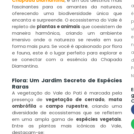
Chapada Diamantina
, é um dos destinos mais
a
fascinantes para os amantes da natureza,
oferecendo uma biodiversidade única que
é
encanta e surpreende. O ecossistema do Vale é
p
repleto de
plantas e animais
que coexistem de
v
maneira harmônica, criando um ambiente
e
imersivo onde a natureza se revela em sua
n
forma mais pura. Se você é apaixonado por flora
a
e fauna, este é o lugar perfeito para explorar e
se conectar com a essência da Chapada
d
Diamantina.
P
N
Flora: Um Jardim Secreto de Espécies
Raras
E
A vegetação do Vale do Pati é marcada pela
g
presença de
vegetação de cerrado
,
mata
C
ombrófila
e
campo rupestre
, criando uma
diversidade de ecossistemas que se refletem
em uma ampla gama de
espécies vegetais
.
Entre as plantas mais icônicas do Vale,
destacam-se: