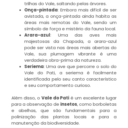
V
trilhas do Vale, saltando pelas árvores.
Onça-pintada
: Embora mais difícil de ser
P
avistada, a onça-pintada ainda habita as
áreas mais remotas do Vale, sendo um
o
símbolo de força e mistério da fauna local.
v
Arara-azul
: Uma das aves mais
p
majestosas da Chapada, a arara-azul
s
pode ser vista nas áreas mais abertas do
s
Vale, sua plumagem vibrante é uma
o
V
verdadeira obra-prima da natureza.
Seriema
: Uma ave que percorre o solo do
P
Vale do Pati, a seriema é facilmente
identificada pelo seu canto característico
L
e seu comportamento curioso.
M
Além disso, o
Vale do Pati
é um excelente lugar
»
para a observação de
insetos
, como borboletas
e abelhas, que são fundamentais para a
polinização das plantas locais e para a
manutenção da biodiversidade.
f