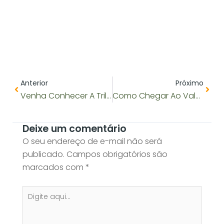
Anterior
Próx
Anterior
Próximo
Venha Conhecer A Trilha Do Vale Do Pati Com Nossa Agência!
Como Chegar Ao Vale Do Pati: Transporte E Logística Para Aventura
Deixe um comentário
O seu endereço de e-mail não será
publicado.
Campos obrigatórios são
marcados com
*
Digite
aqui...