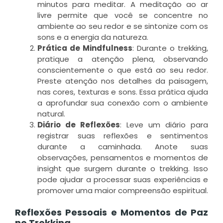
minutos para meditar. A meditação ao ar
G
livre permite que você se concentre no
V
ambiente ao seu redor e se sintonize com os
P
sons e a energia da natureza.
Prática de Mindfulness
: Durante o trekking,
o
pratique a atenção plena, observando
conscientemente o que está ao seu redor.
v
p
Preste atenção nos detalhes da paisagem,
s
nas cores, texturas e sons. Essa prática ajuda
s
a aprofundar sua conexão com o ambiente
o
natural.
V
Diário de Reflexões
: Leve um diário para
P
registrar suas reflexões e sentimentos
durante a caminhada. Anote suas
observações, pensamentos e momentos de
L
insight que surgem durante o trekking. Isso
M
pode ajudar a processar suas experiências e
»
promover uma maior compreensão espiritual.
Reflexões Pessoais e Momentos de Paz
no Trekking