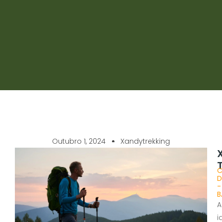
Outubro 1, 2024
Xandytrekking
C
D
-
B
A
i