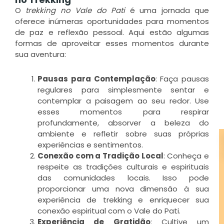
f
O
trekking no Vale do Pati
é uma jornada que
oferece inúmeras oportunidades para momentos
de paz e reflexão pessoal. Aqui estão algumas
D
formas de aproveitar esses momentos durante
V
n
sua aventura:
s
Pausas para Contemplação
: Faça pausas
L
regulares para simplesmente sentar e
M
contemplar a paisagem ao seu redor. Use
esses momentos para respirar
»
profundamente, absorver a beleza do
ambiente e refletir sobre suas próprias
experiências e sentimentos.
Conexão com a Tradição Local
: Conheça e
respeite as tradições culturais e espirituais
das comunidades locais. Isso pode
proporcionar uma nova dimensão à sua
experiência de trekking e enriquecer sua
conexão espiritual com o Vale do Pati.
Experiência de Gratidão
: Cultive um