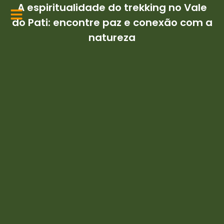
Ir
A espiritualidade do trekking no Vale
para
do Pati: encontre paz e conexão com a
o
natureza
conteúdo