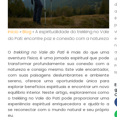
d
a
é
p
Início
»
Blog
»
A espiritualidade do trekking no Vale
v
do Pati: encontre paz e conexão com a natureza
e
n
O
trekking no Vale do Pati
é mais do que uma
a
aventura física; é uma jornada espiritual que pode
d
transformar profundamente sua conexão com a
P
natureza e consigo mesmo. Este vale encantador,
N
com suas paisagens deslumbrantes e ambiente
sereno, oferece uma oportunidade única para
E
explorar benefícios espirituais e encontrar um novo
g
equilíbrio interior. Neste artigo, exploraremos como
C
o trekking no Vale do Pati pode proporcionar uma
experiência espiritual enriquecedora e ajudá-lo a
se reconectar com o mundo natural e seu próprio
eu.