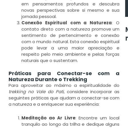
em pensamentos profundos e descubra
novas perspectivas sobre si mesmo e sua
jornada pessoal.
Conexão Espiritual com a Natureza
: O
contato direto com a natureza promove um
sentimento de pertencimento e conexão
com o mundo natural. Esta conexão espiritual
pode levar a uma maior apreciação e
G
respeito pelo meio ambiente e pelas forças
D
naturais que o sustentam.
C
Práticas para Conectar-se com a
F
Natureza Durante o Trekking
Para aproveitar ao máximo a espiritualidade do
I
trekking no Vale do Pati
, considere incorporar as
seguintes práticas que ajudam a conectar-se com
L
a natureza e a enriquecer sua experiência:
M
»
Meditação ao Ar Livre
: Encontre um local
tranquilo ao longo da trilha e dedique alguns