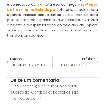
e conectada com a natureza, conheça o
s roteiros
de trekking no Vale do pati
oferecidos pela nossa
agência. Nossos especialistas estão prontos para
guiá-lo em uma experiência que respeita e valoriza
a beleza e a espiritualidade do Vale do Pati. Explore
nossos roteiros e descubra como o trekking pode
transformar sua vida!
Anterior
Próx
Anterior
Próximo
Ecoturismo No Vale Do Pati: Como Ser Um Turista Consciente
Desafios Do Trekking No Vale Do Pati: Como Superá-Los
Deixe um comentário
O seu endereço de e-mail não será
publicado.
Campos obrigatórios são
marcados com
*