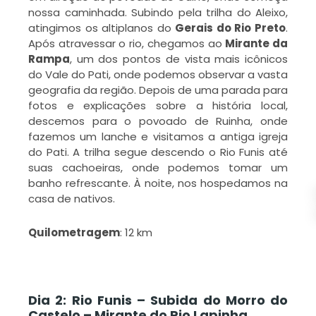
f
nossa caminhada. Subindo pela trilha do Aleixo,
atingimos os altiplanos do
Gerais do Rio Preto
.
Após atravessar o rio, chegamos ao
Mirante da
D
Rampa
, um dos pontos de vista mais icônicos
V
n
do Vale do Pati, onde podemos observar a vasta
s
geografia da região. Depois de uma parada para
fotos e explicações sobre a história local,
L
descemos para o povoado de Ruinha, onde
fazemos um lanche e visitamos a antiga igreja
M
do Pati. A trilha segue descendo o Rio Funis até
»
suas cachoeiras, onde podemos tomar um
banho refrescante. À noite, nos hospedamos na
casa de nativos.
Quilometragem
: 12 km
Dia 2: Rio Funis – Subida do Morro do
Castelo – Mirante do Rio Lapinha