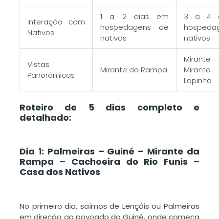
G
V
1 a 2 dias em
3 a 4 
Interação com
hospedagens de
hospeda
Nativos
P
nativos
nativos
o
Mirante 
Vistas
v
Mirante da Rampa
Mirante
Panorâmicas
p
Lapinha
s
s
o
Roteiro de 5 dias completo e
V
detalhado:
P
Dia 1: Palmeiras – Guiné – Mirante da
L
Rampa – Cachoeira do Rio Funis –
M
Casa dos Nativos
»
No primeiro dia, saímos de Lençóis ou Palmeiras
em direção ao povoado do Guiné, onde começa