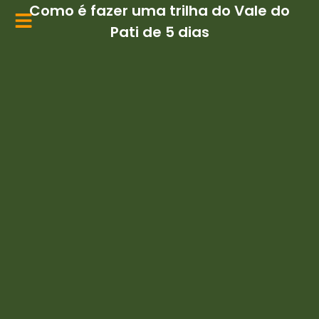
Ir
Como é fazer uma trilha do Vale do
para
Pati de 5 dias
o
conteúdo