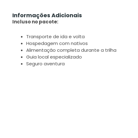
Informações Adicionais
Incluso no pacote:
Transporte de ida e volta
Hospedagem com nativos
Alimentação completa durante a trilha
Guia local especializado
Seguro aventura
Não incluso:
Evacuação médica
Itens de uso pessoal
Almoço no último dia após a trilha
Primeiro Café da manhã.
Investimento
: R$ 2.400,00 à vista com opções
de parcelamento.