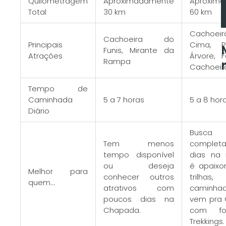
Quilometragem
Aproximadamente
Aproxim
Total
30 km
60 km
Cachoei
Cachoeira do
Principais
Cima, 
Funis, Mirante da
Atrações
Árvore, 
Rampa
Cachoeir
G
Tempo de
D
Caminhada
5 a 7 horas
5 a 8 hor
Diário
C
Busca 
F
Tem menos
complet
I
tempo disponível
dias na 
ou deseja
é apaixo
Melhor para
L
conhecer outros
trilhas,
quem…
atrativos com
caminh
M
poucos dias na
vem pra
»
Chapada.
com f
Trekkings.