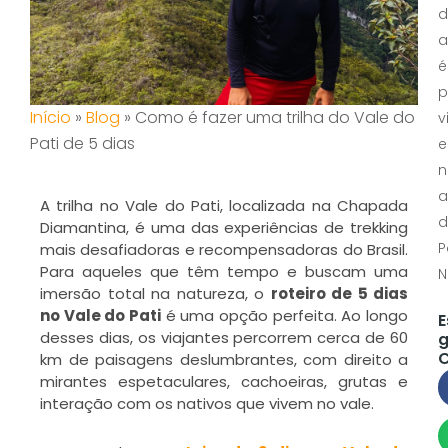
d
a
é
p
Início
»
Blog
»
Como é fazer uma trilha do Vale do
v
Pati de 5 dias
e
n
a
A trilha no Vale do Pati, localizada na Chapada
d
Diamantina, é uma das experiências de trekking
P
mais desafiadoras e recompensadoras do Brasil.
Para aqueles que têm tempo e buscam uma
N
imersão total na natureza, o
roteiro de 5 dias
no Vale do Pati
é uma opção perfeita. Ao longo
E
desses dias, os viajantes percorrem cerca de 60
g
C
km de paisagens deslumbrantes, com direito a
mirantes espetaculares, cachoeiras, grutas e
interação com os nativos que vivem no vale.