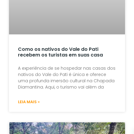
L
M
»
Como os nativos do Vale do Pati
f
recebem os turistas em suas casa
A experiência de se hospedar nas casas dos
D
nativos do Vale do Pati é única e oferece
V
n
uma profunda imersão cultural na Chapada
s
Diamantina. Aqui, o turismo vai além da
L
LEIA MAIS »
M
»