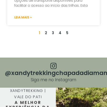
opções de transporte disponíveis para
facilitar o acesso ao início das trilhas. Esta
LEIA MAIS »
1
2
3
4
5
@xandytrekkingchapadadiaman
Siga me no Instagram
XANDYTREKKING |
VALE DO PATI
A MELHOR