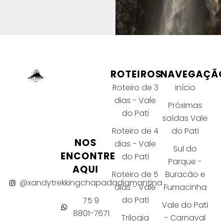
ROTEIROS
NAVEGAÇÃ
Roteiro de 3
Início
dias - Vale
Próximas
do Pati
saídas Vale
Roteiro de 4
do Pati
NOS
dias - Vale
Sul do
ENCONTRE
do Pati
Parque -
AQUI
Roteiro de 5
Buracão e
@xandytrekkingchapadadiamantina
dias - Vale
Fumacinha
do Pati
75 9
Vale do Pati
8801-7671
Trilogia
- Carnaval